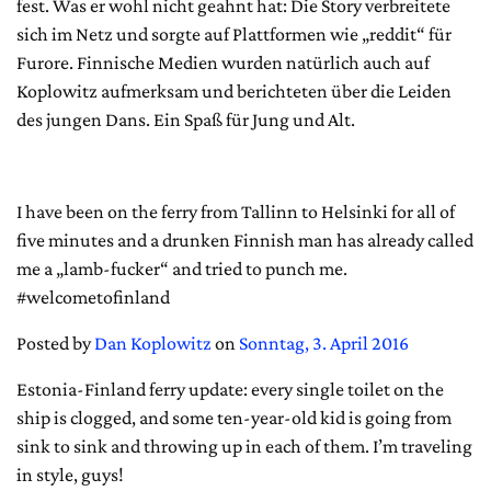
fest. Was er wohl nicht geahnt hat: Die Story verbreitete
sich im Netz und sorgte auf Plattformen wie „reddit“ für
Furore. Finnische Medien wurden natürlich auch auf
Koplowitz aufmerksam und berichteten über die Leiden
des jungen Dans. Ein Spaß für Jung und Alt.
I have been on the ferry from Tallinn to Helsinki for all of
five minutes and a drunken Finnish man has already called
me a „lamb-fucker“ and tried to punch me.
#welcometofinland
Posted by
Dan Koplowitz
on
Sonntag, 3. April 2016
Estonia-Finland ferry update: every single toilet on the
ship is clogged, and some ten-year-old kid is going from
sink to sink and throwing up in each of them. I’m traveling
in style, guys!