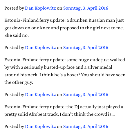
Posted by
Dan Koplowitz
on
Sonntag, 3. April 2016
Estonia-Finland ferry update: a drunken Russian man just
got down on one knee and proposed to the girl next to me.
She said no.
Posted by
Dan Koplowitz
on
Sonntag, 3. April 2016
Estonia-Finland ferry update: some huge dude just walked
by with a seriously busted-up face and a silver medal
around his neck. I think he’s a boxer? You should have seen
the other guy.
Posted by
Dan Koplowitz
on
Sonntag, 3. April 2016
Estonia-Finland ferry update: the DJ actually just played a
pretty solid Afrobeat track. I don’t think the crowd is…
Posted by
Dan Koplowitz
on
Sonntag, 3. April 2016