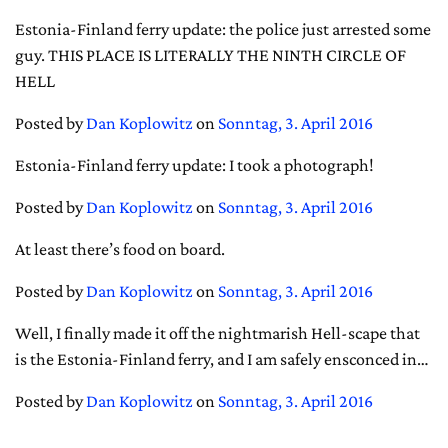
Estonia-Finland ferry update: the police just arrested some
guy. THIS PLACE IS LITERALLY THE NINTH CIRCLE OF
HELL
Posted by
Dan Koplowitz
on
Sonntag, 3. April 2016
Estonia-Finland ferry update: I took a photograph!
Posted by
Dan Koplowitz
on
Sonntag, 3. April 2016
At least there’s food on board.
Posted by
Dan Koplowitz
on
Sonntag, 3. April 2016
Well, I finally made it off the nightmarish Hell-scape that
is the Estonia-Finland ferry, and I am safely ensconced in…
Posted by
Dan Koplowitz
on
Sonntag, 3. April 2016