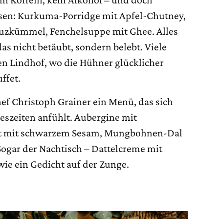
essen: Kurkuma-Porridge mit Apfel-Chutney,
euzkümmel, Fenchelsuppe mit Ghee. Alles
das nicht betäubt, sondern belebt. Viele
 Lindhof, wo die Hühner glücklicher
ffet.
f Christoph Grainer ein Menü, das sich
reszeiten anfühlt. Aubergine mit
lat mit schwarzem Sesam, Mungbohnen-Dal
Sogar der Nachtisch – Dattelcreme mit
wie ein Gedicht auf der Zunge.