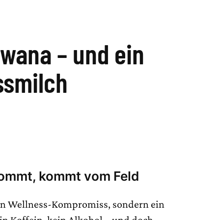
wana – und ein
ssmilch
 kommt, kommt vom Feld
ein Wellness-Kompromiss, sondern ein
in Koffein, kein Alkohol – und doch