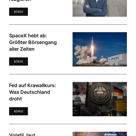
BÖRSE
SpaceX hebt ab:
Größter Börsengang
aller Zeiten
BÖRSE
Fed auf Krawallkurs:
Was Deutschland
droht
BÖRSE
Volatil, laut,