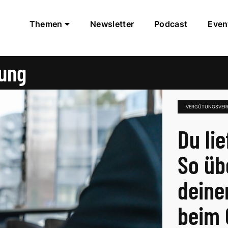
Themen
Newsletter
Podcast
Even
ung
VERGÜTUNGSVER
Du lie
So üb
deine
beim 