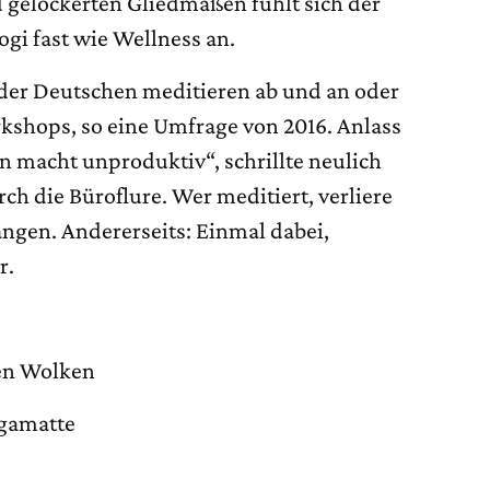
gelockerten Gliedmaßen fühlt sich der
ogi fast wie Wellness an.
der Deutschen meditieren ab und an oder
shops, so eine Umfrage von 2016. Anlass
on macht unproduktiv“, schrillte neulich
ch die Büroflure. Wer meditiert, verliere
angen. Andererseits: Einmal dabei,
r.
“
en Wolken
gamatte