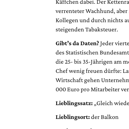
Käffchen dabei. Der Kettenr
verrenteter Wachhund, aber in
Kollegen und durch nichts a
steigenden Tabaksteuer.
Gibt’s da Daten?
Jeder viert
des Statistischen Bundesam
die 25- bis 35-Jährigen am 
Chef wenig freuen dürfte: L
Wirtschaft gehen Unternehm
000 Euro pro Mitarbeiter ver
Lieblingssatz:
„Gleich wiede
Lieblingsort:
der Balkon