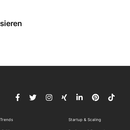
sieren
 Trends
Startup & Scaling