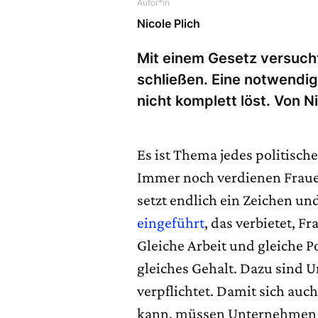
Autor*in
Nicole Plich
Mit einem Gesetz versuch
schließen. Eine notwendi
nicht komplett löst. Von Ni
Es ist Thema jedes politisc
Immer noch verdienen Frauen
setzt endlich ein Zeichen und
eingeführt
, das verbietet, F
Gleiche Arbeit und gleiche P
gleiches Gehalt. Dazu sind 
verpflichtet. Damit sich auc
kann, müssen Unternehmen e