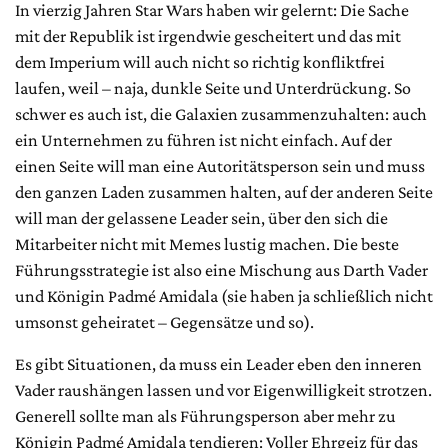
In vierzig Jahren Star Wars haben wir gelernt: Die Sache
mit der Republik ist irgendwie gescheitert und das mit
dem Imperium will auch nicht so richtig konfliktfrei
laufen, weil – naja, dunkle Seite und Unterdrückung. So
schwer es auch ist, die Galaxien zusammenzuhalten: auch
ein Unternehmen zu führen ist nicht einfach. Auf der
einen Seite will man eine Autoritätsperson sein und muss
den ganzen Laden zusammen halten, auf der anderen Seite
will man der gelassene Leader sein, über den sich die
Mitarbeiter nicht mit Memes lustig machen. Die beste
Führungsstrategie ist also eine Mischung aus Darth Vader
und Königin Padmé Amidala (sie haben ja schließlich nicht
umsonst geheiratet – Gegensätze und so).
Es gibt Situationen, da muss ein Leader eben den inneren
Vader raushängen lassen und vor Eigenwilligkeit strotzen.
Generell sollte man als Führungsperson aber mehr zu
Königin Padmé Amidala tendieren: Voller Ehrgeiz für das