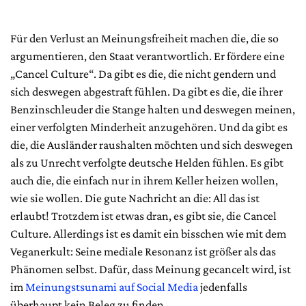
Für den Verlust an Meinungsfreiheit machen die, die so
argumentieren, den Staat verantwortlich. Er fördere eine
„Cancel Culture“. Da gibt es die, die nicht gendern und
sich deswegen abgestraft fühlen. Da gibt es die, die ihrer
Benzinschleuder die Stange halten und deswegen meinen,
einer verfolgten Minderheit anzugehören. Und da gibt es
die, die Ausländer raushalten möchten und sich deswegen
als zu Unrecht verfolgte deutsche Helden fühlen. Es gibt
auch die, die einfach nur in ihrem Keller heizen wollen,
wie sie wollen. Die gute Nachricht an die: All das ist
erlaubt! Trotzdem ist etwas dran, es gibt sie, die Cancel
Culture. Allerdings ist es damit ein bisschen wie mit dem
Veganerkult: Seine mediale Resonanz ist größer als das
Phänomen selbst. Dafür, dass Meinung gecancelt wird, ist
im
Meinungstsunami auf Social Media
jedenfalls
überhaupt kein Beleg zu finden.