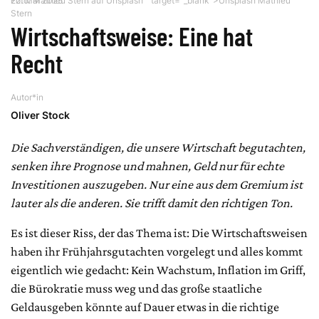
22. Mai 2025
Foto:
Mathieu Stern
auf
Unsplash
" target="_blank">Unsplash Mathieu
Stern
Wirtschaftsweise: Eine hat
Recht
Autor*in
Oliver Stock
Die Sachverständigen, die unsere Wirtschaft begutachten,
senken ihre Prognose und mahnen, Geld nur für echte
Investitionen auszugeben. Nur eine aus dem Gremium ist
lauter als die anderen. Sie trifft damit den richtigen Ton.
Es ist dieser Riss, der das Thema ist: Die Wirtschaftsweisen
haben ihr Frühjahrsgutachten vorgelegt und alles kommt
eigentlich wie gedacht: Kein Wachstum, Inflation im Griff,
die Bürokratie muss weg und das große staatliche
Geldausgeben könnte auf Dauer etwas in die richtige