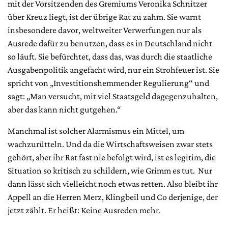
mit der Vorsitzenden des Gremiums Veronika Schnitzer
über Kreuz liegt, ist der übrige Rat zu zahm. Sie warnt
insbesondere davor, weltweiter Verwerfungen nur als
Ausrede dafür zu benutzen, dass es in Deutschland nicht
so läuft. Sie befürchtet, dass das, was durch die staatliche
Ausgabenpolitik angefacht wird, nur ein Strohfeuer ist. Sie
spricht von „Investitionshemmender Regulierung“ und
sagt: „Man versucht, mit viel Staatsgeld dagegenzuhalten,
aber das kann nicht gutgehen.“
Manchmal ist solcher Alarmismus ein Mittel, um
wachzurütteln. Und da die Wirtschaftsweisen zwar stets
gehört, aber ihr Rat fast nie befolgt wird, ist es legitim, die
Situation so kritisch zu schildern, wie Grimm es tut. Nur
dann lässt sich vielleicht noch etwas retten. Also bleibt ihr
Appell an die Herren Merz, Klingbeil und Co derjenige, der
jetzt zählt. Er heißt: Keine Ausreden mehr.