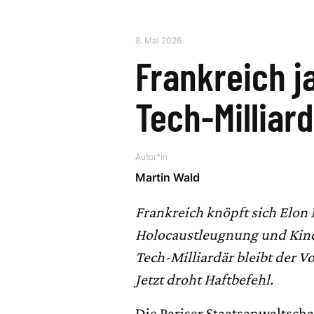
8. Mai 2026
Frankreich j
Tech-Milliar
Autor*in
Martin Wald
Frankreich knöpft sich Elon
Holocaustleugnung und Kind
Tech-Milliardär bleibt der V
Jetzt droht Haftbefehl.
Die Pariser Staatsanwaltsch