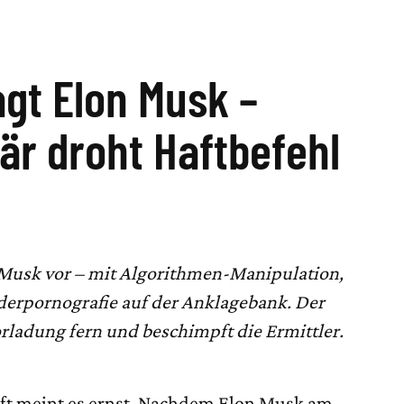
agt Elon Musk –
där droht Haftbefehl
 Musk vor – mit Algorithmen-Manipulation,
erpornografie auf der Anklagebank. Der
orladung fern und beschimpft die Ermittler.
aft meint es ernst. Nachdem Elon Musk am