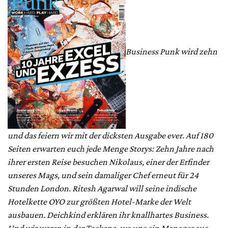
Business Punk wird zehn
und das feiern wir mit der dicksten Ausgabe ever. Auf 180
Seiten erwarten euch jede Menge Storys: Zehn Jahre nach
ihrer ersten Reise besuchen Nikolaus, einer der Erfinder
unseres Mags, und sein damaliger Chef erneut für 24
Stunden London. Ritesh Agarwal will seine indische
Hotelkette OYO zur größten Hotel-Marke der Welt
ausbauen. Deichkind erklären ihr knallhartes Business.
Und wir waren in der Toskana, wo uns ein Manager aus