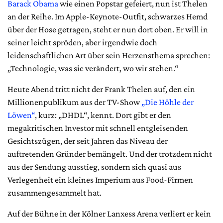
Barack Obama
wie einen Popstar gefeiert, nun ist Thelen
an der Reihe. Im ­Apple-Keynote-Outfit, schwarzes Hemd
über der Hose getragen, steht er nun dort oben. Er will in
seiner leicht spröden, aber irgendwie doch
leidenschaftlichen Art über sein Herzensthema sprechen:
„Technologie, was sie verändert, wo wir stehen.“
Heute Abend tritt nicht der Frank Thelen auf, den ein
Millionenpublikum aus der TV-Show
„Die Höhle der
Löwen“
, kurz: „DHDL“, kennt. Dort gibt er den
megakritischen Investor mit schnell entgleisenden
Gesichtszügen, der seit Jahren das Niveau der
auftretenden Gründer bemängelt. Und der trotzdem nicht
aus der Sendung ausstieg, sondern sich quasi aus
Verlegenheit ein kleines Imperium aus Food-Firmen
zusammengesammelt hat.
Auf der Bühne in der Kölner Lanxess Arena verliert er kein