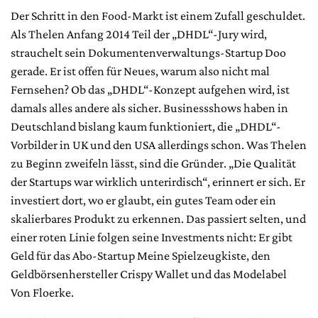
Der Schritt in den Food-Markt ist einem Zufall geschuldet.
Als Thelen Anfang 2014 Teil der „DHDL“-Jury wird,
strauchelt sein Dokumentenverwaltungs-Startup Doo
gerade. Er ist offen für Neues, warum also nicht mal
Fernsehen? Ob das „DHDL“-Konzept aufgehen wird, ist
damals alles andere als sicher. Businessshows haben in
Deutschland bislang kaum funktioniert, die „DHDL“-
Vorbilder in UK und den USA allerdings schon. Was Thelen
zu Beginn zweifeln lässt, sind die Gründer. „Die Qualität
der Startups war wirklich unterirdisch“, erinnert er sich. Er
investiert dort, wo er glaubt, ein gutes Team oder ein
skalierbares Produkt zu erkennen. Das passiert selten, und
einer roten Linie folgen seine Investments nicht: Er gibt
Geld für das Abo-Startup Meine Spielzeugkiste, den
Geldbörsenhersteller Crispy Wallet und das Modelabel
Von Floerke.