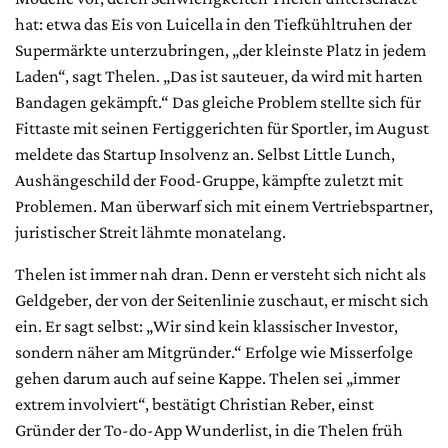
hat: etwa das Eis von Luicella in den Tiefkühltruhen der
Supermärkte unterzubringen, „der kleinste Platz in jedem
Laden“, sagt Thelen. „Das ist sauteuer, da wird mit harten
Bandagen gekämpft.“ Das gleiche Problem stellte sich für
Fittaste mit seinen Fertiggerichten für Sportler, im August
meldete das Startup Insolvenz an. Selbst Little Lunch,
Aushängeschild der Food-Gruppe, kämpfte zuletzt mit
Problemen. Man überwarf sich mit einem Vertriebspartner,
juristischer Streit lähmte monatelang.
Thelen ist immer nah dran. Denn er versteht sich nicht als
Geldgeber, der von der Seitenlinie zuschaut, er mischt sich
ein. Er sagt selbst: „Wir sind kein klassischer Investor,
sondern näher am Mitgründer.“ Erfolge wie Misserfolge
gehen darum auch auf seine Kappe. Thelen sei „immer
extrem involviert“, bestätigt Christian Reber, einst
Gründer der To-do-App Wunderlist, in die Thelen früh