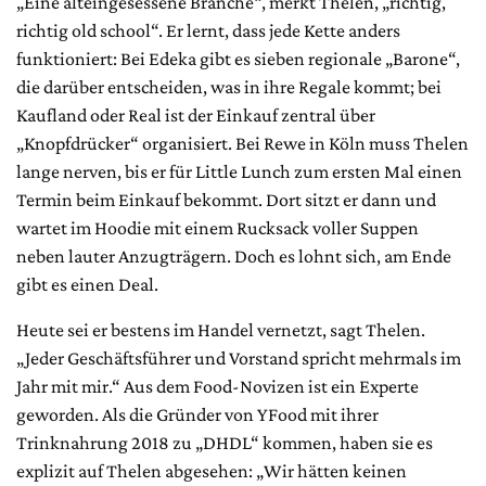
„Eine alteingesessene Branche“, merkt Thelen, „richtig,
richtig old school“. Er lernt, dass jede Kette anders
funktioniert: Bei Edeka gibt es sieben regionale „Barone“,
die darüber entscheiden, was in ihre Regale kommt; bei
Kaufland oder Real ist der Einkauf zentral über
„Knopfdrücker“ organisiert. Bei Rewe in Köln muss Thelen
lange nerven, bis er für Little Lunch zum ersten Mal einen
Termin beim Einkauf bekommt. Dort sitzt er dann und
wartet im Hoodie mit einem Rucksack voller Suppen
neben lauter Anzugträgern. Doch es lohnt sich, am Ende
gibt es einen Deal.
Heute sei er bestens im Handel vernetzt, sagt Thelen.
„Jeder Geschäftsführer und Vorstand spricht mehrmals im
Jahr mit mir.“ Aus dem Food-Novizen ist ein Experte
geworden. Als die Gründer von YFood mit ihrer
Trinknahrung 2018 zu „DHDL“ kommen, haben sie es
explizit auf Thelen abgesehen: „Wir hätten keinen