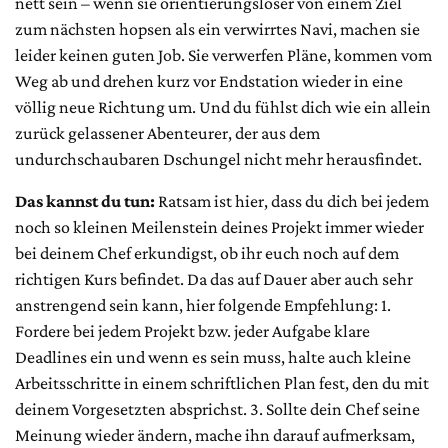
nett sein – wenn sie orientierungsloser von einem Ziel
zum nächsten hopsen als ein verwirrtes Navi, machen sie
leider keinen guten Job. Sie verwerfen Pläne, kommen vom
Weg ab und drehen kurz vor Endstation wieder in eine
völlig neue Richtung um. Und du fühlst dich wie ein allein
zurück gelassener Abenteurer, der aus dem
undurchschaubaren Dschungel nicht mehr herausfindet.
Das kannst du tun:
Ratsam ist hier, dass du dich bei jedem
noch so kleinen Meilenstein deines Projekt immer wieder
bei deinem Chef erkundigst, ob ihr euch noch auf dem
richtigen Kurs befindet. Da das auf Dauer aber auch sehr
anstrengend sein kann, hier folgende Empfehlung: 1.
Fordere bei jedem Projekt bzw. jeder Aufgabe klare
Deadlines ein und wenn es sein muss, halte auch kleine
Arbeitsschritte in einem schriftlichen Plan fest, den du mit
deinem Vorgesetzten absprichst. 3. Sollte dein Chef seine
Meinung wieder ändern, mache ihn darauf aufmerksam,