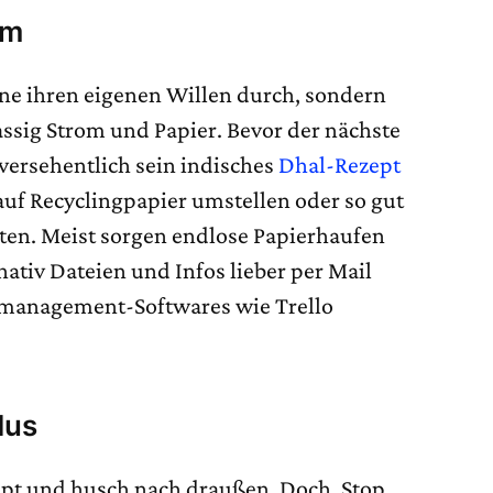
am
rne ihren eigenen Willen durch, sondern
ig Strom und Papier. Bevor der nächste
versehentlich sein indisches
Dhal-Rezept
auf Recyclingpapier umstellen oder so gut
hten. Meist sorgen endlose Papierhaufen
nativ Dateien und Infos lieber per Mail
ktmanagement-Softwares wie Trello
dus
pt und husch nach draußen. Doch, Stop.